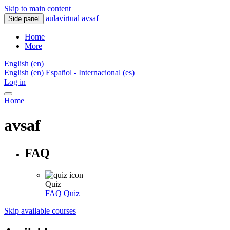
Skip to main content
aulavirtual avsaf
Side panel
Home
More
English ‎(en)‎
English ‎(en)‎
Español - Internacional ‎(es)‎
Log in
Home
avsaf
FAQ
Quiz
FAQ
Quiz
Skip available courses