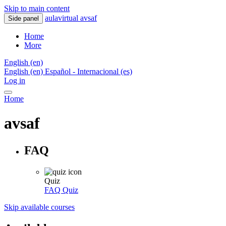
Skip to main content
aulavirtual avsaf
Side panel
Home
More
English ‎(en)‎
English ‎(en)‎
Español - Internacional ‎(es)‎
Log in
Home
avsaf
FAQ
Quiz
FAQ
Quiz
Skip available courses