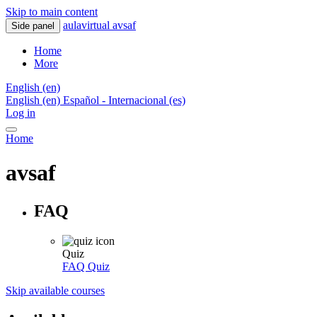
Skip to main content
aulavirtual avsaf
Side panel
Home
More
English ‎(en)‎
English ‎(en)‎
Español - Internacional ‎(es)‎
Log in
Home
avsaf
FAQ
Quiz
FAQ
Quiz
Skip available courses