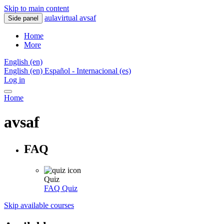
Skip to main content
aulavirtual avsaf
Side panel
Home
More
English ‎(en)‎
English ‎(en)‎
Español - Internacional ‎(es)‎
Log in
Home
avsaf
FAQ
Quiz
FAQ
Quiz
Skip available courses