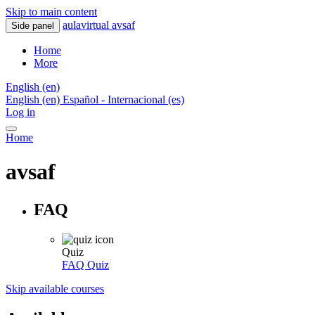
Skip to main content
aulavirtual avsaf
Side panel
Home
More
English ‎(en)‎
English ‎(en)‎
Español - Internacional ‎(es)‎
Log in
Home
avsaf
FAQ
Quiz
FAQ
Quiz
Skip available courses