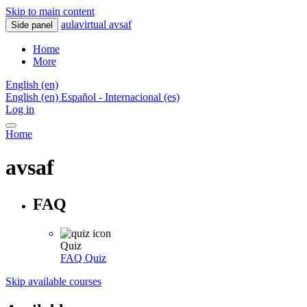
Skip to main content
aulavirtual avsaf
Side panel
Home
More
English ‎(en)‎
English ‎(en)‎
Español - Internacional ‎(es)‎
Log in
Home
avsaf
FAQ
Quiz
FAQ
Quiz
Skip available courses