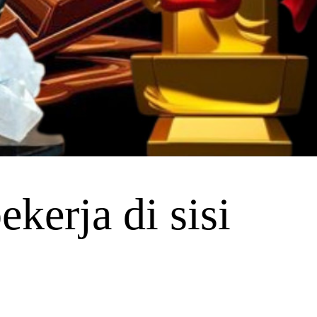
kerja di sisi