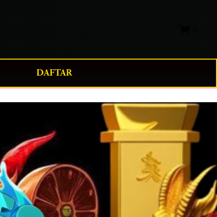
0
DAFTAR