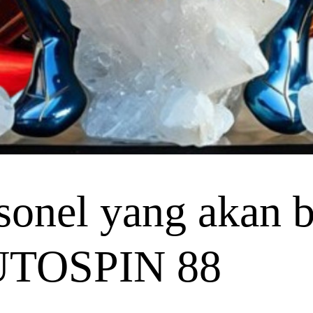
onel yang akan be
AUTOSPIN 88