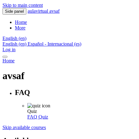
Skip to main content
aulavirtual avsaf
Side panel
Home
More
English ‎(en)‎
English ‎(en)‎
Español - Internacional ‎(es)‎
Log in
Home
avsaf
FAQ
Quiz
FAQ
Quiz
Skip available courses