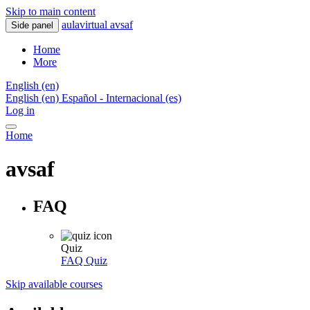
Skip to main content
aulavirtual avsaf
Side panel
Home
More
English ‎(en)‎
English ‎(en)‎
Español - Internacional ‎(es)‎
Log in
Home
avsaf
FAQ
Quiz
FAQ
Quiz
Skip available courses