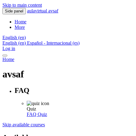
Skip to main content
aulavirtual avsaf
Side panel
Home
More
English ‎(en)‎
English ‎(en)‎
Español - Internacional ‎(es)‎
Log in
Home
avsaf
FAQ
Quiz
FAQ
Quiz
Skip available courses