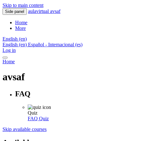
Skip to main content
aulavirtual avsaf
Side panel
Home
More
English ‎(en)‎
English ‎(en)‎
Español - Internacional ‎(es)‎
Log in
Home
avsaf
FAQ
Quiz
FAQ
Quiz
Skip available courses