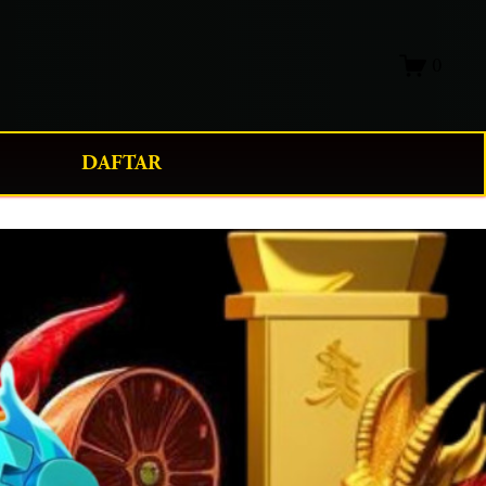
0
DAFTAR