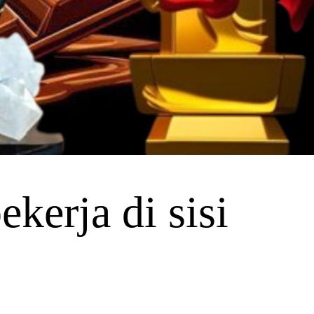
kerja di sisi