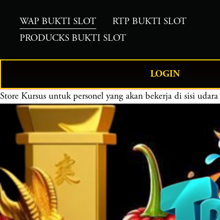
WAP BUKTI SLOT
RTP BUKTI SLOT
PRODUCKS BUKTI SLOT
LOGIN
Store
Kursus untuk personel yang akan bekerja di sisi ud