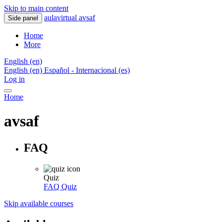
Skip to main content
aulavirtual avsaf
Side panel
Home
More
English ‎(en)‎
English ‎(en)‎
Español - Internacional ‎(es)‎
Log in
Home
avsaf
FAQ
Quiz
FAQ
Quiz
Skip available courses