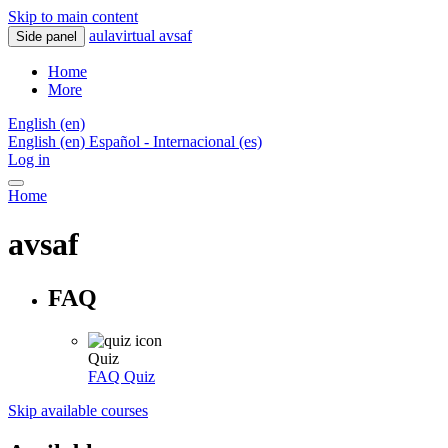
Skip to main content
aulavirtual avsaf
Side panel
Home
More
English ‎(en)‎
English ‎(en)‎
Español - Internacional ‎(es)‎
Log in
Home
avsaf
FAQ
Quiz
FAQ
Quiz
Skip available courses