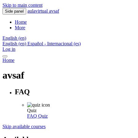
Skip to main content
aulavirtual avsaf
Side panel
Home
More
English ‎(en)‎
English ‎(en)‎
Español - Internacional ‎(es)‎
Log in
Home
avsaf
FAQ
Quiz
FAQ
Quiz
Skip available courses