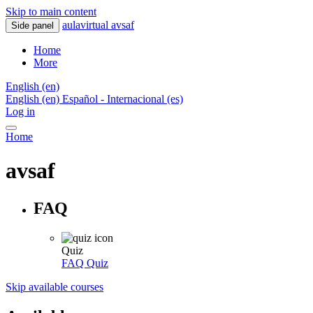
Skip to main content
aulavirtual avsaf
Side panel
Home
More
English ‎(en)‎
English ‎(en)‎
Español - Internacional ‎(es)‎
Log in
Home
avsaf
FAQ
Quiz
FAQ
Quiz
Skip available courses