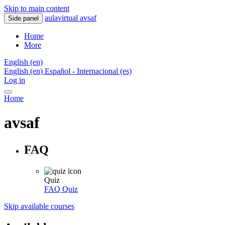
Skip to main content
aulavirtual avsaf
Side panel
Home
More
English ‎(en)‎
English ‎(en)‎
Español - Internacional ‎(es)‎
Log in
Home
avsaf
FAQ
Quiz
FAQ
Quiz
Skip available courses