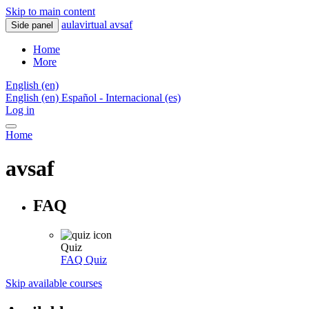
Skip to main content
aulavirtual avsaf
Side panel
Home
More
English ‎(en)‎
English ‎(en)‎
Español - Internacional ‎(es)‎
Log in
Home
avsaf
FAQ
Quiz
FAQ
Quiz
Skip available courses