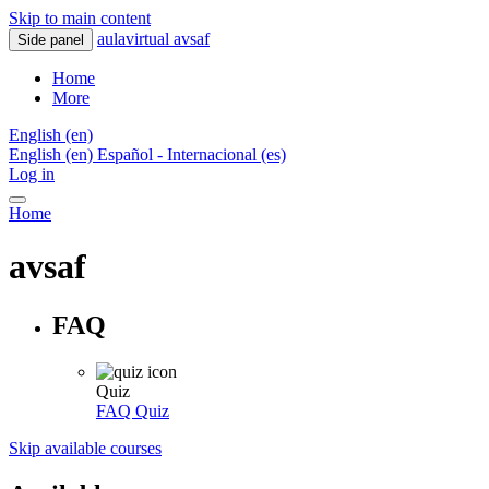
Skip to main content
aulavirtual avsaf
Side panel
Home
More
English ‎(en)‎
English ‎(en)‎
Español - Internacional ‎(es)‎
Log in
Home
avsaf
FAQ
Quiz
FAQ
Quiz
Skip available courses