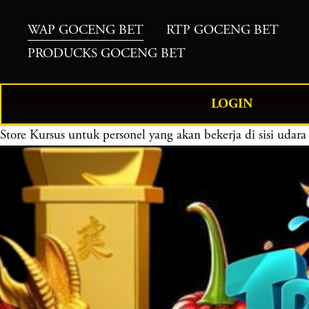
WAP GOCENG BET
RTP GOCENG BET
PRODUCKS GOCENG BET
LOGIN
Store
Kursus untuk personel yang akan bekerja di sisi u