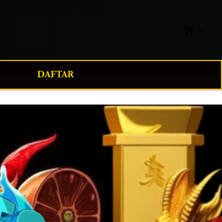
0
DAFTAR