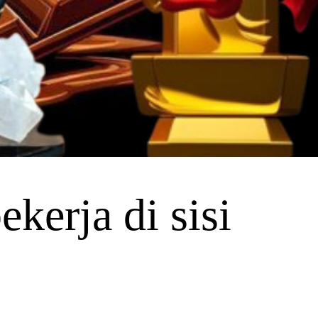
kerja di sisi