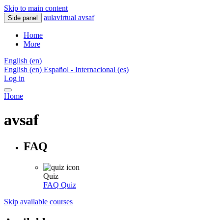
Skip to main content
aulavirtual avsaf
Side panel
Home
More
English ‎(en)‎
English ‎(en)‎
Español - Internacional ‎(es)‎
Log in
Home
avsaf
FAQ
Quiz
FAQ
Quiz
Skip available courses