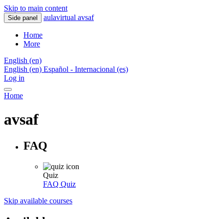
Skip to main content
aulavirtual avsaf
Side panel
Home
More
English ‎(en)‎
English ‎(en)‎
Español - Internacional ‎(es)‎
Log in
Home
avsaf
FAQ
Quiz
FAQ
Quiz
Skip available courses