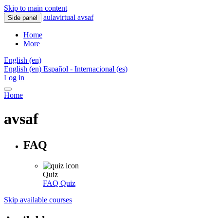
Skip to main content
aulavirtual avsaf
Side panel
Home
More
English ‎(en)‎
English ‎(en)‎
Español - Internacional ‎(es)‎
Log in
Home
avsaf
FAQ
Quiz
FAQ
Quiz
Skip available courses