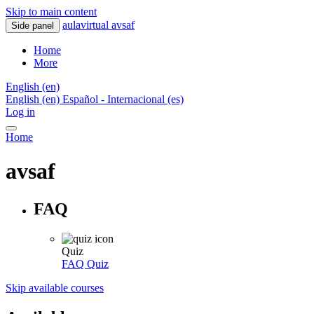
Skip to main content
aulavirtual avsaf
Side panel
Home
More
English ‎(en)‎
English ‎(en)‎
Español - Internacional ‎(es)‎
Log in
Home
avsaf
FAQ
Quiz
FAQ
Quiz
Skip available courses