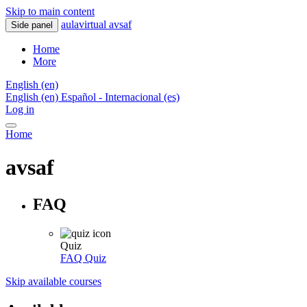
Skip to main content
aulavirtual avsaf
Side panel
Home
More
English ‎(en)‎
English ‎(en)‎
Español - Internacional ‎(es)‎
Log in
Home
avsaf
FAQ
Quiz
FAQ
Quiz
Skip available courses