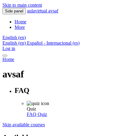
Skip to main content
aulavirtual avsaf
Side panel
Home
More
English ‎(en)‎
English ‎(en)‎
Español - Internacional ‎(es)‎
Log in
Home
avsaf
FAQ
Quiz
FAQ
Quiz
Skip available courses