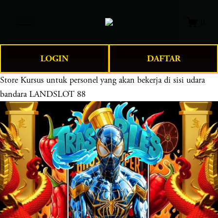
O
0
p
e
n
LOGIN
DAFTAR
M
e
Store
Kursus untuk personel yang akan bekerja di sisi udara
n
bandara LANDSLOT 88
u