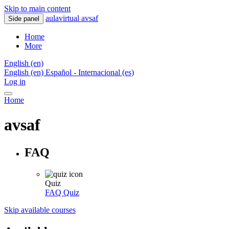
Skip to main content
aulavirtual avsaf
Side panel
Home
More
English ‎(en)‎
English ‎(en)‎
Español - Internacional ‎(es)‎
Log in
Home
avsaf
FAQ
Quiz
FAQ
Quiz
Skip available courses