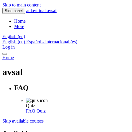
Skip to main content
aulavirtual avsaf
Side panel
Home
More
English ‎(en)‎
English ‎(en)‎
Español - Internacional ‎(es)‎
Log in
Home
avsaf
FAQ
Quiz
FAQ
Quiz
Skip available courses