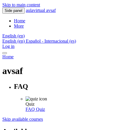
Skip to main content
aulavirtual avsaf
Side panel
Home
More
English ‎(en)‎
English ‎(en)‎
Español - Internacional ‎(es)‎
Log in
Home
avsaf
FAQ
Quiz
FAQ
Quiz
Skip available courses