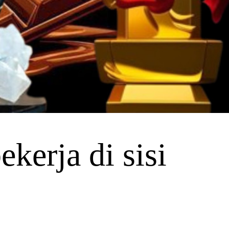
kerja di sisi