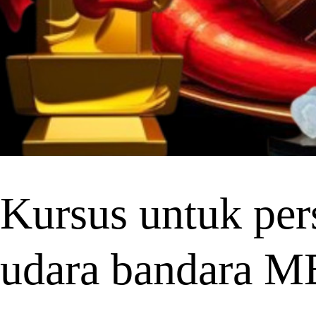
Kursus untuk pers
udara bandara 