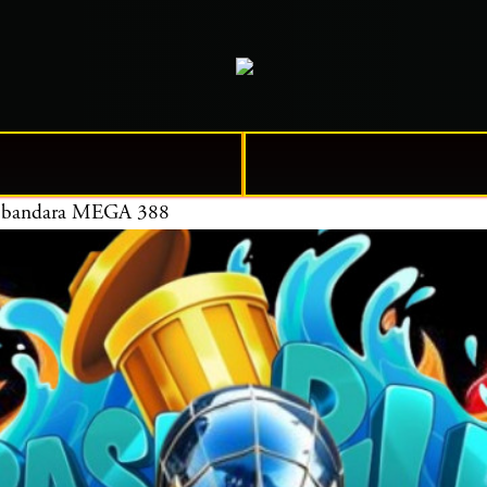
ara bandara MEGA 388