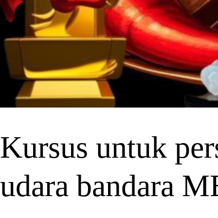
Kursus untuk pers
udara bandara 