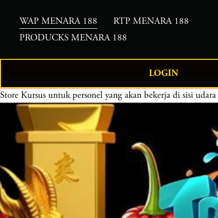
WAP MENARA 188
RTP MENARA 188
PRODUCKS MENARA 188
LOGIN
Store
Kursus untuk personel yang akan bekerja di sisi u