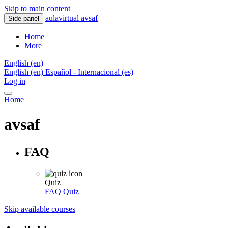
Skip to main content
aulavirtual avsaf
Side panel
Home
More
English ‎(en)‎
English ‎(en)‎
Español - Internacional ‎(es)‎
Log in
Home
avsaf
FAQ
Quiz
FAQ
Quiz
Skip available courses