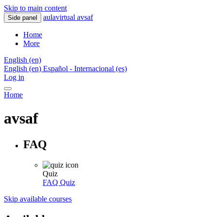
Skip to main content
aulavirtual avsaf
Side panel
Home
More
English ‎(en)‎
English ‎(en)‎
Español - Internacional ‎(es)‎
Log in
Home
avsaf
FAQ
Quiz
FAQ
Quiz
Skip available courses