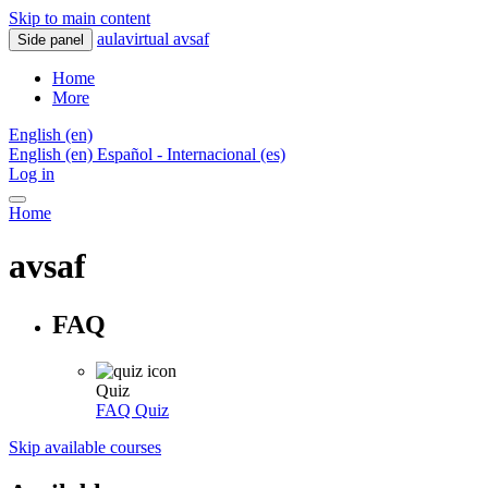
Skip to main content
aulavirtual avsaf
Side panel
Home
More
English ‎(en)‎
English ‎(en)‎
Español - Internacional ‎(es)‎
Log in
Home
avsaf
FAQ
Quiz
FAQ
Quiz
Skip available courses