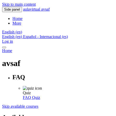
Skip to main content
aulavirtual avsaf
Side panel
Home
More
English ‎(en)‎
English ‎(en)‎
Español - Internacional ‎(es)‎
Log in
Home
avsaf
FAQ
Quiz
FAQ
Quiz
Skip available courses