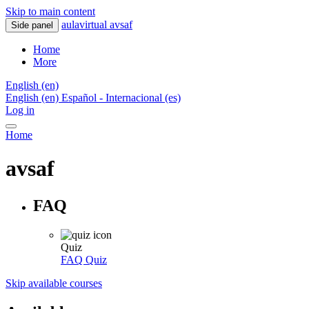
Skip to main content
aulavirtual avsaf
Side panel
Home
More
English ‎(en)‎
English ‎(en)‎
Español - Internacional ‎(es)‎
Log in
Home
avsaf
FAQ
Quiz
FAQ
Quiz
Skip available courses