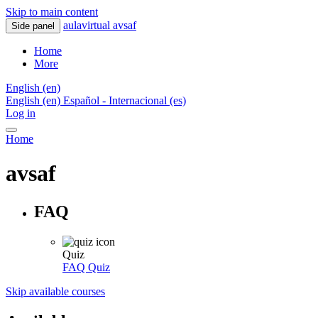
Skip to main content
aulavirtual avsaf
Side panel
Home
More
English ‎(en)‎
English ‎(en)‎
Español - Internacional ‎(es)‎
Log in
Home
avsaf
FAQ
Quiz
FAQ
Quiz
Skip available courses