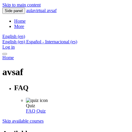
Skip to main content
aulavirtual avsaf
Side panel
Home
More
English ‎(en)‎
English ‎(en)‎
Español - Internacional ‎(es)‎
Log in
Home
avsaf
FAQ
Quiz
FAQ
Quiz
Skip available courses