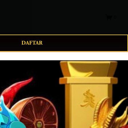
0
DAFTAR