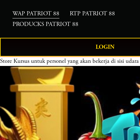
WAP PATRIOT 88
RTP PATRIOT 88
PRODUCKS PATRIOT 88
LOGIN
Store
Kursus untuk personel yang akan bekerja di sisi ud