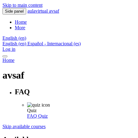
Skip to main content
aulavirtual avsaf
Side panel
Home
More
English ‎(en)‎
English ‎(en)‎
Español - Internacional ‎(es)‎
Log in
Home
avsaf
FAQ
Quiz
FAQ
Quiz
Skip available courses