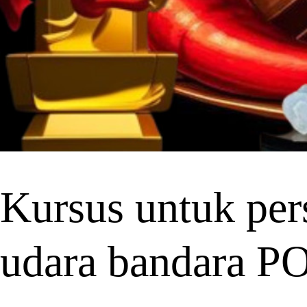
Kursus untuk pers
udara bandara 