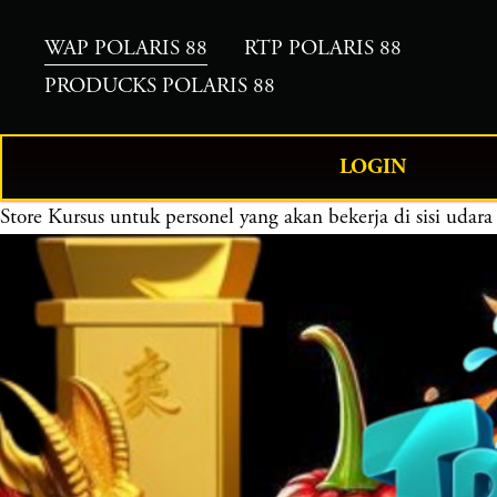
WAP POLARIS 88
RTP POLARIS 88
PRODUCKS POLARIS 88
LOGIN
Store
Kursus untuk personel yang akan bekerja di sisi ud