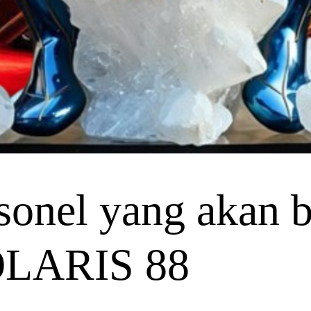
onel yang akan be
POLARIS 88