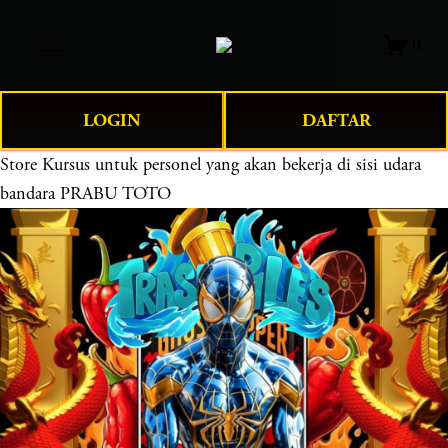
O
0
p
e
n
LOGIN
DAFTAR
M
e
Store
Kursus untuk personel yang akan bekerja di sisi udara
n
bandara PRABU TOTO
u