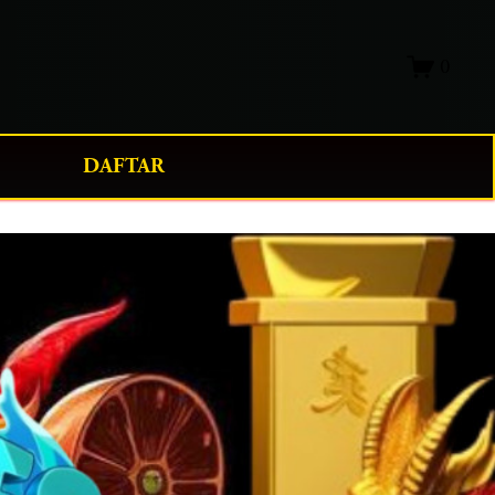
0
DAFTAR