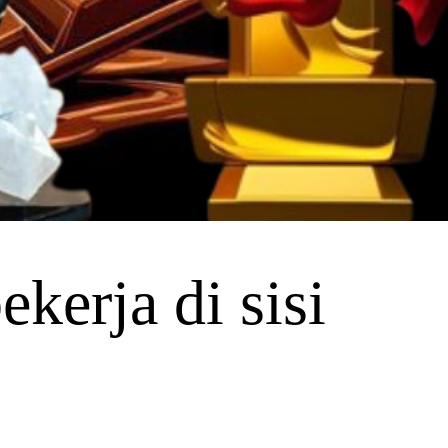
kerja di sisi