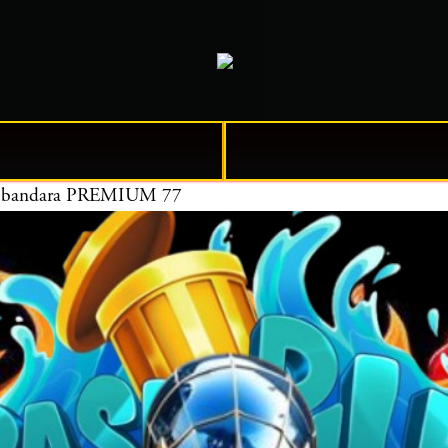
dara bandara PREMIUM 77