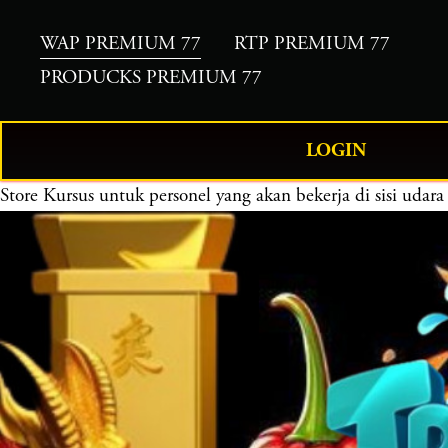
WAP PREMIUM 77
RTP PREMIUM 77
PRODUCKS PREMIUM 77
LOGIN
Store
Kursus untuk personel yang akan bekerja di sisi u