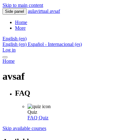
Skip to main content
aulavirtual avsaf
Side panel
Home
More
English ‎(en)‎
English ‎(en)‎
Español - Internacional ‎(es)‎
Log in
Home
avsaf
FAQ
Quiz
FAQ
Quiz
Skip available courses