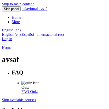
Skip to main content
aulavirtual avsaf
Side panel
Home
More
English ‎(en)‎
English ‎(en)‎
Español - Internacional ‎(es)‎
Log in
Home
avsaf
FAQ
Quiz
FAQ
Quiz
Skip available courses