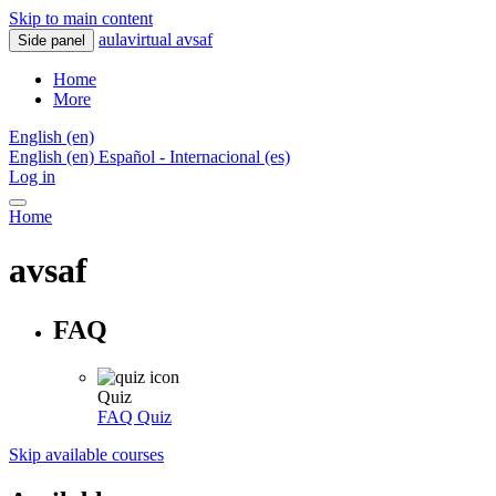
Skip to main content
aulavirtual avsaf
Side panel
Home
More
English ‎(en)‎
English ‎(en)‎
Español - Internacional ‎(es)‎
Log in
Home
avsaf
FAQ
Quiz
FAQ
Quiz
Skip available courses