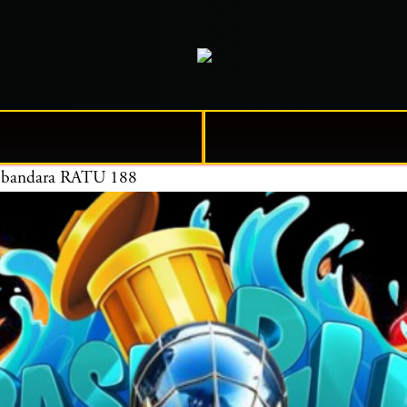
ara bandara RATU 188