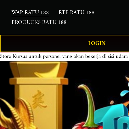
WAP RATU 188
RTP RATU 188
PRODUCKS RATU 188
LOGIN
Store
Kursus untuk personel yang akan bekerja di sisi ud