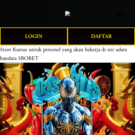
O
0
p
e
n
LOGIN
DAFTAR
M
e
Store
Kursus untuk personel yang akan bekerja di sisi udara
n
bandara SBOBET
u