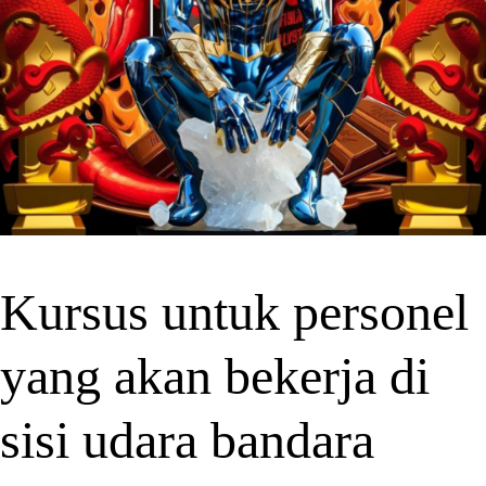
Kursus untuk personel
yang akan bekerja di
sisi udara bandara